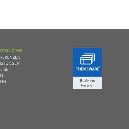
ormationen
EFERENZEN
EISTUNGEN
EISE
AQ
LOG