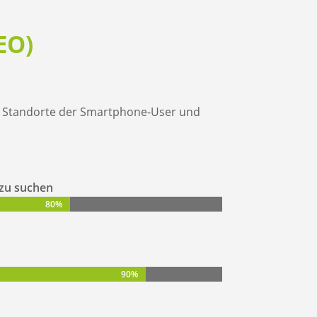
EO)
n Standorte der Smartphone-User und
 zu suchen
80%
80%
90%
90%