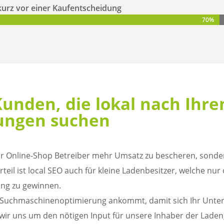
kurz vor einer Kaufentscheidung
70%
70%
 Kunden, die lokal nach Ihr
ungen suchen
nur Online-Shop Betreiber mehr Umsatz zu bescheren, sonde
eil ist local SEO auch für kleine Ladenbesitzer, welche nur
ng zu gewinnen.
en Suchmaschinenoptimierung ankommt, damit sich Ihr Unte
wir uns um den nötigen Input für unsere Inhaber der Lade