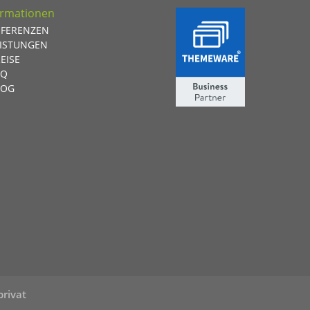
ormationen
EFERENZEN
EISTUNGEN
EISE
AQ
LOG
privat