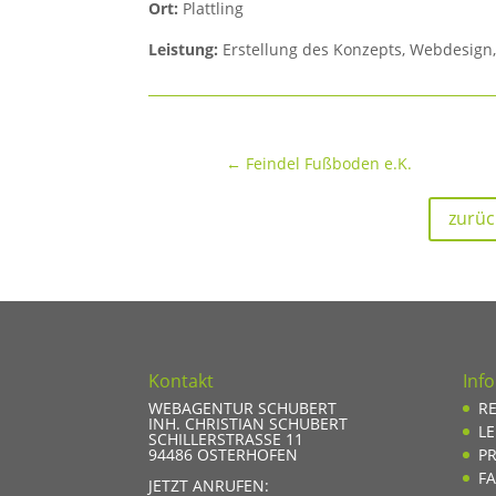
Ort:
Plattling
Leistung:
Erstellung des Konzepts, Webdesig
←
Feindel Fußboden e.K.
zurüc
Kontakt
Inf
WEBAGENTUR SCHUBERT
R
INH. CHRISTIAN SCHUBERT
L
SCHILLERSTRASSE 11
94486
OSTERHOFEN
PR
F
JETZT ANRUFEN: