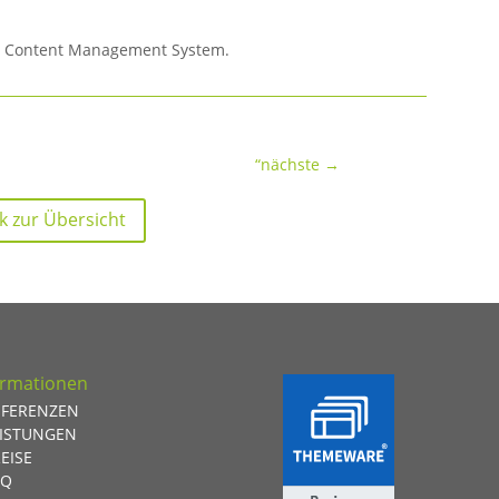
n, Content Management System.
“nächste
→
k zur Übersicht
ormationen
EFERENZEN
EISTUNGEN
EISE
AQ