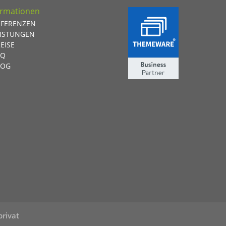
ormationen
EFERENZEN
EISTUNGEN
EISE
AQ
LOG
privat