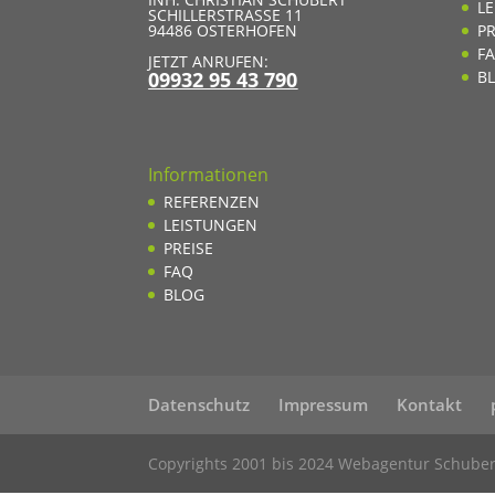
L
SCHILLERSTRASSE 11
94486
OSTERHOFEN
PR
F
JETZT ANRUFEN:
09932 95 43 790
B
Informationen
REFERENZEN
LEISTUNGEN
PREISE
FAQ
BLOG
Datenschutz
Impressum
Kontakt
Copyrights 2001 bis 2024 Webagentur Schuber