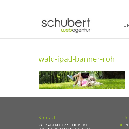
UN
wald-ipad-banner-roh
Kontakt
Inf
WEBAGENTUR SCHUBERT
R
INH. CHRISTIAN SCHUBERT