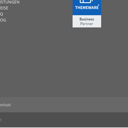
EISTUNGEN
EISE
AQ
LOG
privat
t