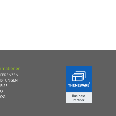
ormationen
EFERENZEN
EISTUNGEN
EISE
AQ
LOG