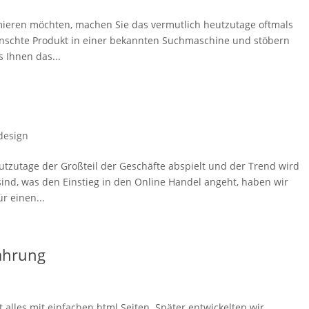
mieren möchten, machen Sie das vermutlich heutzutage oftmals
nschte Produkt in einer bekannten Suchmaschine und stöbern
 Ihnen das...
esign
eutzutage der Großteil der Geschäfte abspielt und der Trend wird
sind, was den Einstieg in den Online Handel angeht, haben wir
r einen...
fahrung
alles mit einfachen html Seiten. Später entwickelten wir