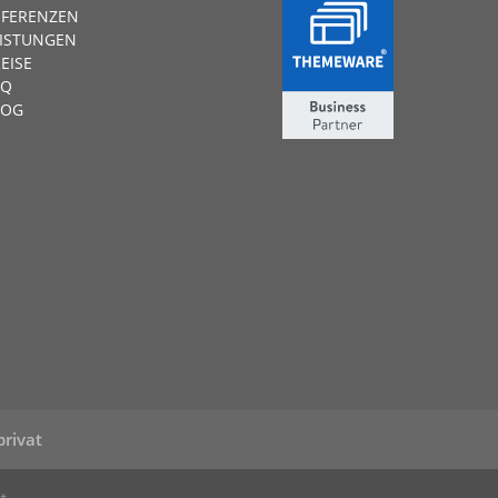
EFERENZEN
EISTUNGEN
EISE
AQ
LOG
privat