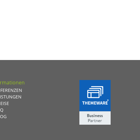
ormationen
EFERENZEN
EISTUNGEN
EISE
AQ
LOG