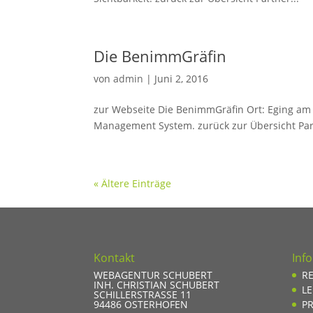
Die BenimmGräfin
von
admin
|
Juni 2, 2016
zur Webseite Die BenimmGräfin Ort: Eging am 
Management System. zurück zur Übersicht Part
« Ältere Einträge
Kontakt
Inf
WEBAGENTUR SCHUBERT
R
INH. CHRISTIAN SCHUBERT
L
SCHILLERSTRASSE 11
94486
OSTERHOFEN
PR