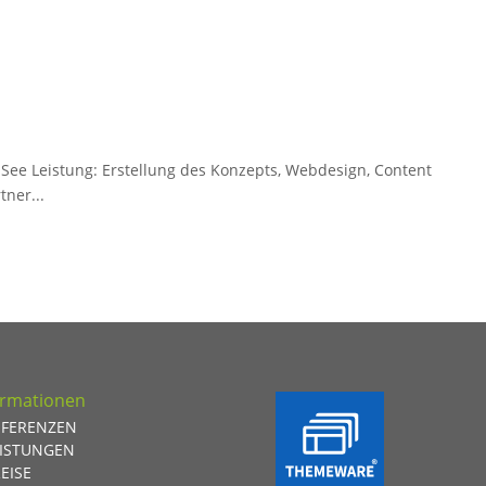
See Leistung: Erstellung des Konzepts, Webdesign, Content
ner...
ormationen
EFERENZEN
EISTUNGEN
EISE